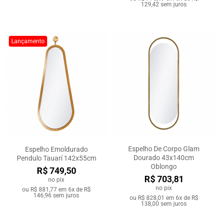
129,42
sem juros
Lançamento
Espelho De Corpo Glam
Espelho Emoldurado
Dourado 43x140cm
Pendulo Tauarí 142x55cm
Oblongo
R$ 749,50
R$ 703,81
no pix
no pix
ou
R$ 881,77
em
6x de R$
146,96
sem juros
ou
R$ 828,01
em
6x de R$
138,00
sem juros