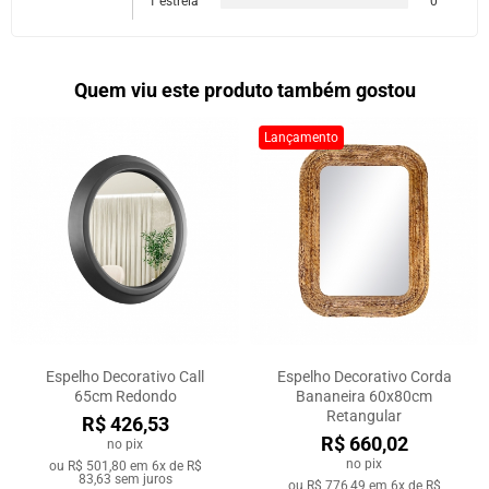
1 estrela
0
Quem viu este produto também gostou
Lançamento
Espelho Decorativo Call
Espelho Decorativo Corda
65cm Redondo
Bananeira 60x80cm
Retangular
R$ 426,53
R$ 660,02
no pix
no pix
ou
R$ 501,80
em
6x de R$
83,63
sem juros
ou
R$ 776,49
em
6x de R$