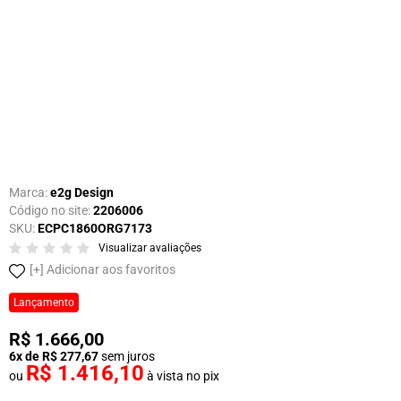
Marca:
e2g Design
Código no site:
2206006
SKU:
ECPC1860ORG7173
Visualizar avaliações
Adicionar aos favoritos
Lançamento
R$ 1.666,00
6x de R$ 277,67
sem juros
R$ 1.416,10
ou
à vista no pix