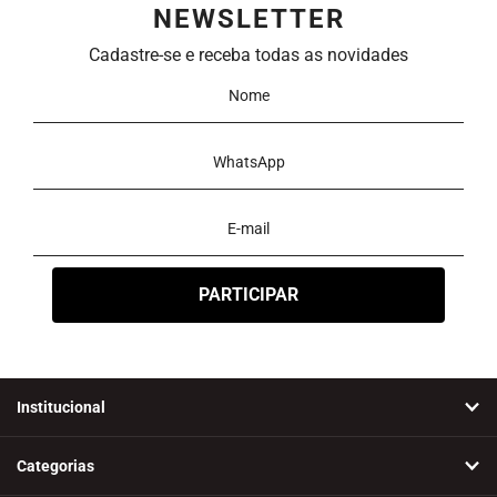
NEWSLETTER
Preço
Cadastre-se e receba todas as novidades
Ordenar
Novidades
A - Z
Z - A
Menor Preço
Maior Preço
Mais Vendidos
Mais Acessados
Mais Relevantes
Marcas
Institucional
Categorias