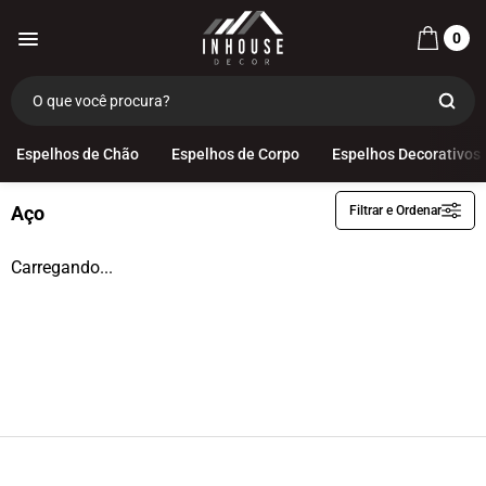
0
Ganchos
Aço
Espelhos de Chão
Espelhos de Corpo
Espelhos Decorativos
Aço
Filtrar e Ordenar
Aço
Alumínio
Carregando...
Com Couro
Madeira
Aço
Alumínio
Com Couro
Madeira