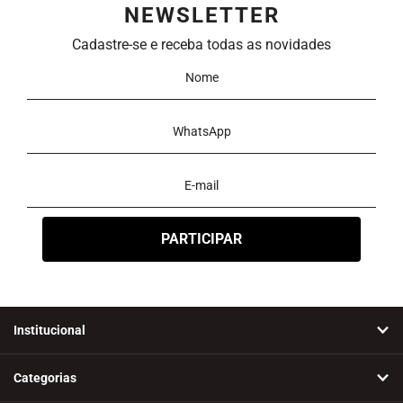
NEWSLETTER
Preço
Cadastre-se e receba todas as novidades
Ordenar
Novidades
A - Z
Z - A
Menor Preço
Maior Preço
Mais Vendidos
Mais Acessados
Mais Relevantes
Marcas
Institucional
Categorias