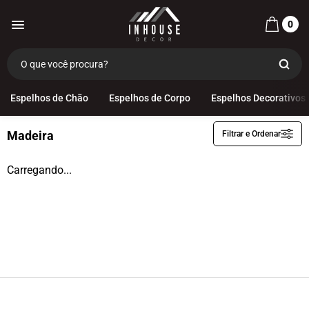
0
Ganchos
Madeira
Espelhos de Chão
Espelhos de Corpo
Espelhos Decorativos
Madeira
Filtrar e Ordenar
Aço
Alumínio
Carregando...
Com Couro
Madeira
Aço
Alumínio
Com Couro
Madeira