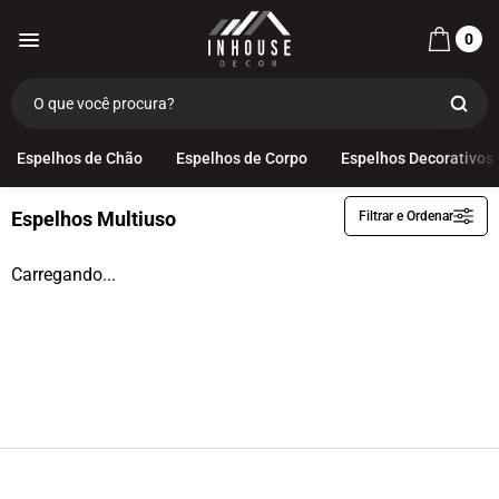
0
Categorias
Espelhos Multiuso
Espelhos de Chão
Espelhos de Corpo
Espelhos Decorativos
Espelhos Multiuso
Filtrar e Ordenar
Espelhos de Chão
Espelhos de Corpo
Carregando...
Espelhos Decorativos
Espelhos Infantis
Espelhos com Led
Espelhos Funcionais
Espelhos Multiuso
Decoração
OUTLET