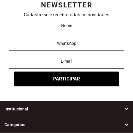
NEWSLETTER
Ordenar
Cadastre-se e receba todas as novidades
Novidades
A - Z
Z - A
Menor Preço
Maior Preço
Mais Vendidos
Mais Acessados
Mais Relevantes
Marcas
Institucional
Categorias