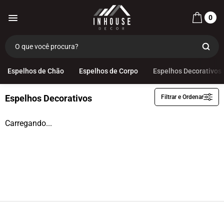
0
Categorias
Espelhos Decorativos
Espelhos de Chão
Espelhos de Corpo
Espelhos Decorativos
Espelhos Decorativos
Filtrar e Ordenar
Espelhos de Chão
Espelhos de Corpo
Carregando...
Espelhos Decorativos
Espelhos Infantis
Espelhos com Led
Espelhos Funcionais
Espelhos Multiuso
Decoração
OUTLET