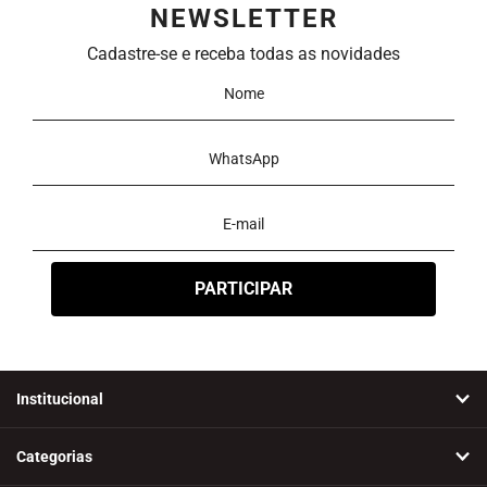
NEWSLETTER
Ordenar
Cadastre-se e receba todas as novidades
Novidades
A - Z
Z - A
Menor Preço
Maior Preço
Mais Vendidos
Mais Acessados
Mais Relevantes
Marcas
Institucional
Categorias