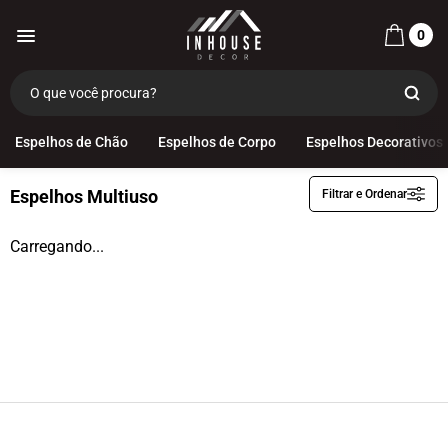
0
Categorias
Espelhos Multiuso
Espelhos de Chão
Espelhos de Corpo
Espelhos Decorativos
Espelhos Multiuso
Filtrar e Ordenar
Espelhos de Chão
Espelhos de Corpo
Carregando...
Espelhos Decorativos
Espelhos Infantis
Espelhos com Led
Espelhos Funcionais
Espelhos Multiuso
Decoração
OUTLET