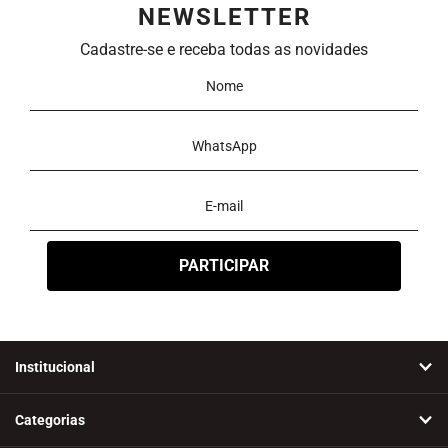
NEWSLETTER
Ordenar
Cadastre-se e receba todas as novidades
Novidades
A - Z
Z - A
Menor Preço
Maior Preço
Mais Vendidos
Mais Acessados
Mais Relevantes
Marcas
Institucional
Categorias