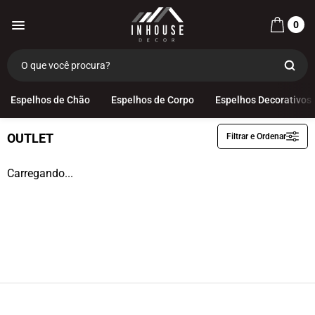
0
Categorias
OUTLET
Espelhos de Chão
Espelhos de Corpo
Espelhos Decorativos
OUTLET
Filtrar e Ordenar
Espelhos de Chão
Espelhos de Corpo
Carregando...
Espelhos Decorativos
Espelhos Infantis
Espelhos com Led
Espelhos Funcionais
Espelhos Multiuso
Decoração
OUTLET