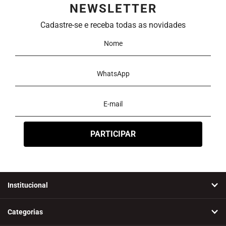
NEWSLETTER
Ordenar
Cadastre-se e receba todas as novidades
Novidades
A - Z
Z - A
Menor Preço
Maior Preço
Mais Vendidos
Mais Acessados
Mais Relevantes
Marcas
Institucional
Categorias