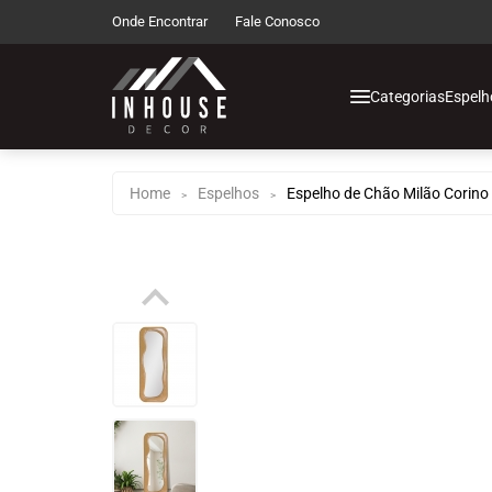
Onde Encontrar
Fale Conosco
Categorias
Espelh
Espelhos de Chão
Espelhos de Corp
Home
Espelhos
Espelho de Chão Milão Corin
>
>
Espelhos Decorati
Espelhos Infantis
Espelhos com Led
Espelhos Funcion
Espelhos Multius
Decoração