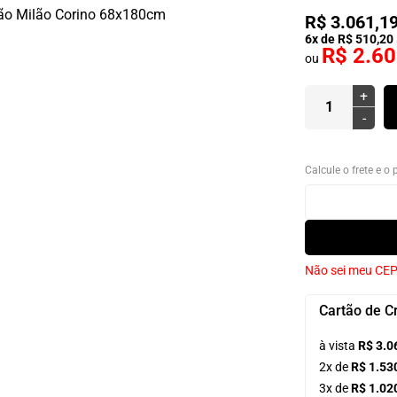
R$ 3.061,1
6x de R$ 510,20
R$ 2.60
ou
+
-
Calcule o frete e o
Não sei meu CE
Cartão de C
à vista
R$ 3.0
2x de
R$ 1.53
3x de
R$ 1.02