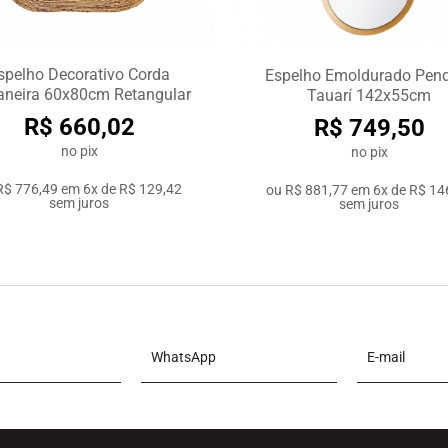
spelho Decorativo Corda
Espelho Emoldurado Pen
neira 60x80cm Retangular
Tauarí 142x55cm
R$ 660,02
R$ 749,50
no pix
no pix
R$ 776,49
em
6x de R$ 129,42
ou
R$ 881,77
em
6x de R$ 14
sem juros
sem juros