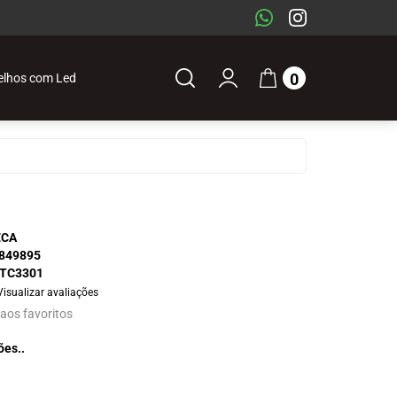
0
elhos com Led
ECA
849895
TC3301
Visualizar avaliações
 aos favoritos
ões..