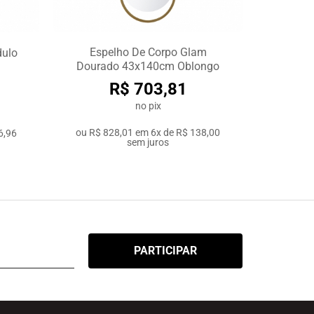
Espelho De Corpo Glam
dulo
Dourado 43x140cm Oblongo
R$ 703,81
no pix
ou
R$ 828,01
em
6x de R$ 138,00
6,96
sem juros