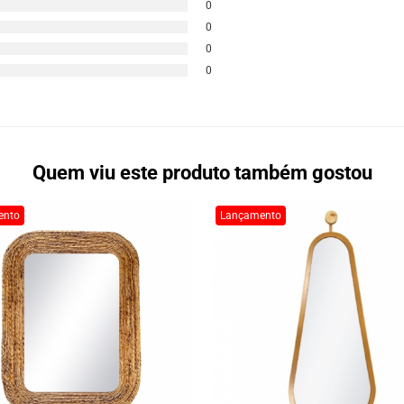
0
0
0
0
Quem viu este produto também gostou
ento
Lançamento