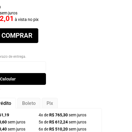
9
sem juros
2,01
à vista no pix
COMPRAR
 prazo de entrega.
Calcular
P
rédito
Boleto
Pix
61,19
4x de
R$ 765,30
sem juros
0,60
sem juros
5x de
R$ 612,24
sem juros
0,40
sem juros
6x de
R$ 510,20
sem juros