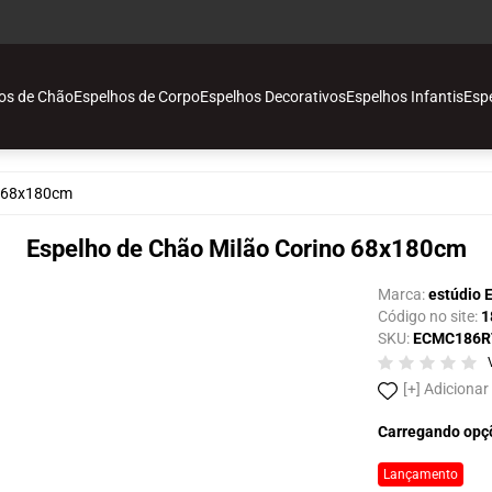
os de Chão
Espelhos de Corpo
Espelhos Decorativos
Espelhos Infantis
Esp
o
o 68x180cm
vos
Espelho de Chão Milão Corino 68x180cm
Marca:
estúdio 
Código no site:
1
SKU:
ECMC186R
ais
Adicionar
o
Carregando opç
Lançamento