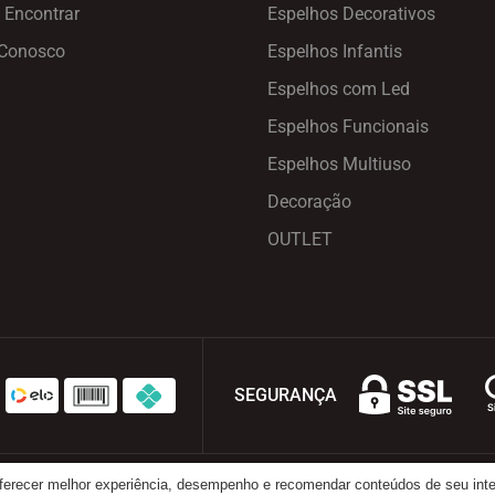
 Encontrar
Espelhos Decorativos
 Conosco
Espelhos Infantis
Espelhos com Led
Espelhos Funcionais
Espelhos Multiuso
Decoração
OUTLET
SEGURANÇA
oferecer melhor experiência, desempenho e recomendar conteúdos de seu int