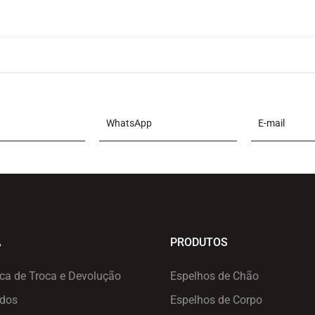
A
PRODUTOS
ica de Troca e Devolução
Espelhos de Chão
ados
Espelhos de Corpo