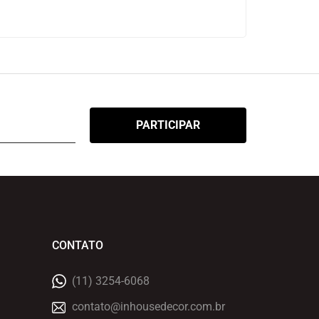
CONTATO
(11) 3254-6068
contato@inhousedecor.com.br