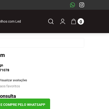
0
elhos com Led
cm
gn
71078
Visualizar avaliações
 aos favoritos
onsulta
I E COMPRE PELO WHATSAPP