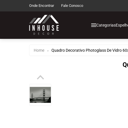
Onde Encontrar
Fale Conosco
Categorias
Espelh
Espelhos de Chão
Espelhos de Corp
Home
Quadro Decorativo Photoglass De Vidro 6
>
Espelhos Decorati
Q
Espelhos Infantis
Espelhos com Led
Espelhos Funcion
Espelhos Multius
Decoração