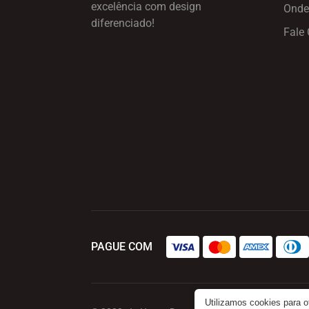
excelência
com design
Onde
diferenciado!
Fale
PAGUE COM
Utilizamos cookies para 