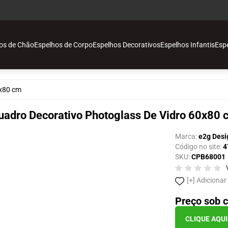
os de Chão
Espelhos de Corpo
Espelhos Decorativos
Espelhos Infantis
Esp
o
0x80 cm
vos
uadro Decorativo Photoglass De Vidro 60x80 
Marca:
e2g Desi
Código no site:
4
SKU:
CPB68001
ais
Adicionar
o
Preço sob c
CLIQUE AQU