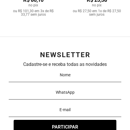
no pix
no pix
ou
R$ 101,30
em
3x de R$
ou
R$ 27,50
em
1x de R$ 27,50
33,77
sem juros
sem juros
NEWSLETTER
Cadastre-se e receba todas as novidades