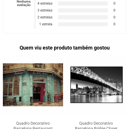
Nenhuma
4 estrelas
0
avaliação
3 estrelas
0
2 estrelas
0
1 estrela
0
Quem viu este produto também gostou
Quadro Decorativo
Quadro Decorativo
Barcelona Restaurant
Barcelona Bridge Closer