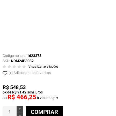
Código no site:
1623378
SKU:
NDM24P3082
Visualizar avaliações
Adicionar aos favoritos
R$ 548,53
6x de R$ 91,42
sem juros
R$ 466,25
ou
à vista no pix
+
COMPRAR
-