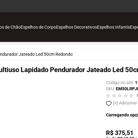
os de Chão
Espelhos de Corpo
Espelhos Decorativos
Espelhos Infantis
Esp
o
Pendurador Jateado Led 50cm Redondo
vos
ultiuso Lapidado Pendurador Jateado Led 50
Código no site:
1
SKU:
EM50LRPJ
ais
Adicionar
Carregando opç
o
R$ 375,51