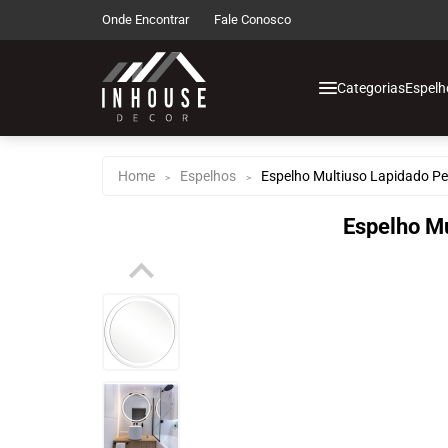
Onde Encontrar
Fale Conosco
Categorias
Espelh
Espelhos de Chão
Espelhos de Corp
Home
Espelhos
Espelho Multiuso Lapidado 
>
>
Espelhos Decorati
Espelho M
Espelhos Infantis
Espelhos com Led
Espelhos Funcion
Espelhos Multius
Decoração