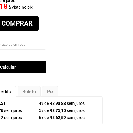
em juros
,18
à vista no pix
COMPRAR
 prazo de entrega.
Calcular
P
rédito
Boleto
Pix
,51
4x de
R$ 93,88
sem juros
76
sem juros
5x de
R$ 75,10
sem juros
17
sem juros
6x de
R$ 62,59
sem juros