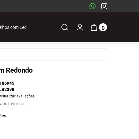
0
elhos com Led
cm Redondo
186945
LB2398
Visualizar avaliações
 aos favoritos
ões..