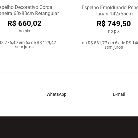
spelho Decorativo Corda
Espelho Emoldurado Pen
neira 60x80cm Retangular
Tauarí 142x55cm
R$ 660,02
R$ 749,50
no pix
no pix
R$ 776,49
em
6x de R$ 129,42
ou
R$ 881,77
em
6x de R$ 14
sem juros
sem juros