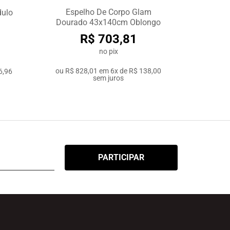
Espelho De Corpo Glam
dulo
Dourado 43x140cm Oblongo
R$ 703,81
no pix
ou
R$ 828,01
em
6x de R$ 138,00
6,96
sem juros