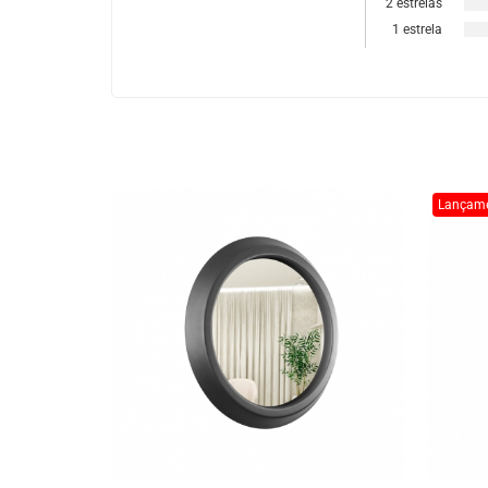
2 estrelas
1 estrela
Lançam