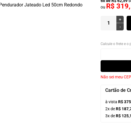
6x de R$ 62,59
s
R$ 319
ou
+
-
Calcule o frete e o
Não sei meu CE
Cartão de C
à vista
R$ 375
2x de
R$ 187,
3x de
R$ 125,