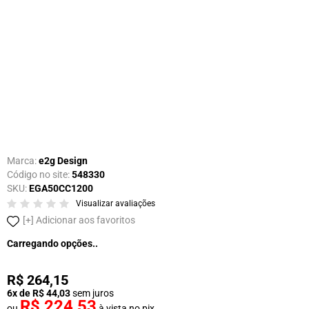
Marca:
e2g Design
Código no site:
548330
SKU:
EGA50CC1200
Visualizar avaliações
Adicionar aos favoritos
Carregando opções..
R$ 264,15
6x de R$ 44,03
sem juros
R$ 224,53
ou
à vista no pix