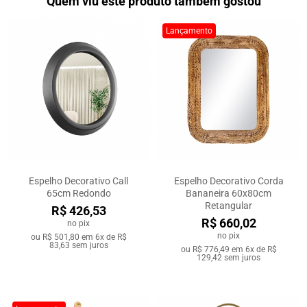
Quem viu este produto também gostou
Lançamento
Espelho Decorativo Call
Espelho Decorativo Corda
65cm Redondo
Bananeira 60x80cm
Retangular
R$ 426,53
R$ 660,02
no pix
no pix
ou
R$ 501,80
em
6x de R$
83,63
sem juros
ou
R$ 776,49
em
6x de R$
129,42
sem juros