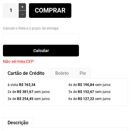
+
COMPRAR
-
Calcule o frete e o prazo de entrega.
Calcular
Não sei meu CEP
Cartão de Crédito
Boleto
Pix
à vista
R$ 763,34
4x de
R$ 190,84
sem juros
2x de
R$ 381,67
sem juros
5x de
R$ 152,67
sem juros
3x de
R$ 254,45
sem juros
6x de
R$ 127,22
sem juros
Descrição