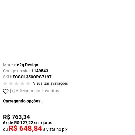
Marca:
e2g Design
Código no site:
1149543
SKU:
ECGC1350ORG7197
Visualizar avaliações
Adicionar aos favoritos
Carregando opções..
R$ 763,34
6x de R$ 127,22
sem juros
R$ 648,84
ou
à vista no pix