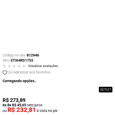
Código no site:
812946
SKU:
ETI64RS1753
Visualizar avaliações
Adicionar aos favoritos
Carregando opções..
OUTLET
R$ 273,89
6x de R$ 45,65
sem juros
R$ 232,81
ou
à vista no pix