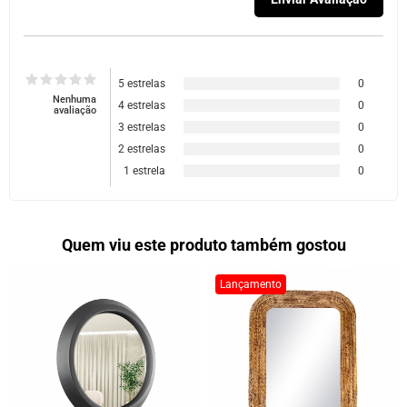
5 estrelas
0
Nenhuma
4 estrelas
0
avaliação
3 estrelas
0
2 estrelas
0
1 estrela
0
Quem viu este produto também gostou
Lançamento