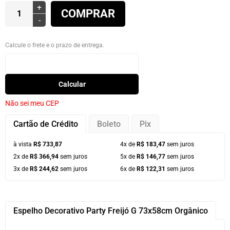
+
COMPRAR
-
Calcule o frete e o prazo de entrega.
Calcular
Não sei meu CEP
Cartão de Crédito
Boleto
Pix
à vista
R$ 733,87
4x de
R$ 183,47
sem juros
2x de
R$ 366,94
sem juros
5x de
R$ 146,77
sem juros
3x de
R$ 244,62
sem juros
6x de
R$ 122,31
sem juros
Espelho Decorativo Party Freijó G 73x58cm Orgânico