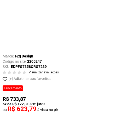
Marca:
e2g Design
Código no site:
2205247
SKU:
EDPFG7358ORG7239
Visualizar avaliações
Adicionar aos favoritos
Lançamento
R$ 733,87
6x de R$ 122,31
sem juros
R$ 623,79
ou
à vista no pix