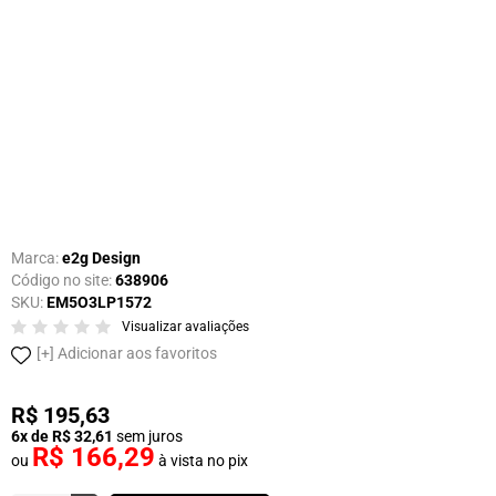
Marca:
e2g Design
Código no site:
638906
SKU:
EM5O3LP1572
Visualizar avaliações
Adicionar aos favoritos
R$ 195,63
6x de R$ 32,61
sem juros
R$ 166,29
ou
à vista no pix