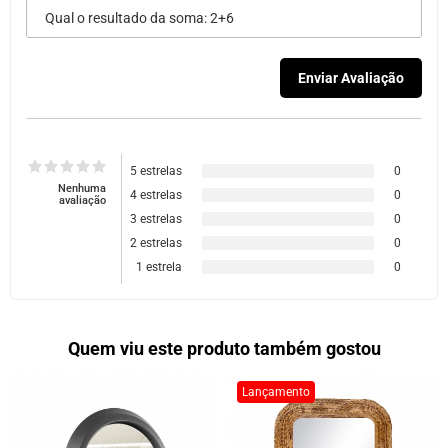
5 estrelas
0
Nenhuma
4 estrelas
0
avaliação
3 estrelas
0
2 estrelas
0
1 estrela
0
Quem viu este produto também gostou
Lançamento