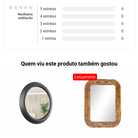
5 estrelas
0
Nenhuma
4 estrelas
0
avaliação
3 estrelas
0
2 estrelas
0
1 estrela
0
Quem viu este produto também gostou
Lançamento