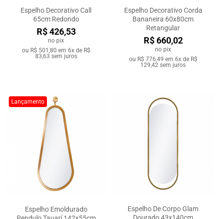
Espelho Decorativo Call
Espelho Decorativo Corda
65cm Redondo
Bananeira 60x80cm
Retangular
R$ 426,53
R$ 660,02
no pix
no pix
ou
R$ 501,80
em
6x de R$
83,63
sem juros
ou
R$ 776,49
em
6x de R$
129,42
sem juros
Lançamento
Espelho De Corpo Glam
Espelho Emoldurado
Dourado 43x140cm
Pendulo Tauarí 142x55cm