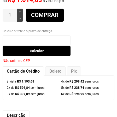
R$ 1.014,63
ou
à vista no pix
+
COMPRAR
-
Calcule o frete e o prazo de entrega.
Calcular
Não sei meu CEP
Cartão de Crédito
Boleto
Pix
à vista
R$ 1.193,68
4x de
R$ 298,42
sem juros
2x de
R$ 596,84
sem juros
5x de
R$ 238,74
sem juros
3x de
R$ 397,89
sem juros
6x de
R$ 198,95
sem juros
Descrição