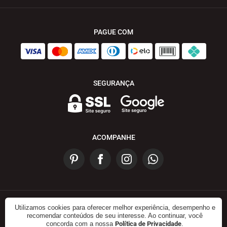
PAGUE COM
SEGURANÇA
ACOMPANHE
Utilizamos cookies para oferecer melhor experiência, desempenho e
© 2023 - In House Decor . Todos os direitos reservados.
recomendar conteúdos de seu interesse. Ao continuar, você
concorda com a nossa
Política de Privacidade
.