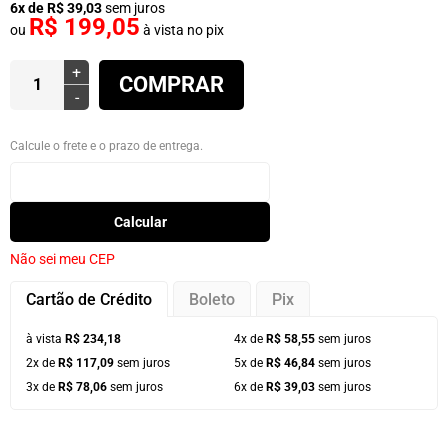
6x de R$ 39,03
sem juros
R$ 199,05
ou
à vista no pix
+
COMPRAR
-
Calcule o frete e o prazo de entrega.
Calcular
Não sei meu CEP
Cartão de Crédito
Boleto
Pix
à vista
R$ 234,18
4x de
R$ 58,55
sem juros
2x de
R$ 117,09
sem juros
5x de
R$ 46,84
sem juros
3x de
R$ 78,06
sem juros
6x de
R$ 39,03
sem juros