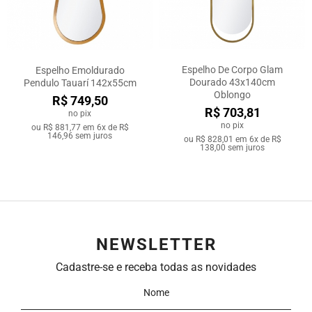
Espelho De Corpo Glam
Espelho Emoldurado
Dourado 43x140cm
Pendulo Tauarí 142x55cm
Oblongo
R$ 749,50
R$ 703,81
no pix
no pix
ou
R$ 881,77
em
6x de R$
146,96
sem juros
ou
R$ 828,01
em
6x de R$
138,00
sem juros
NEWSLETTER
Cadastre-se e receba todas as novidades