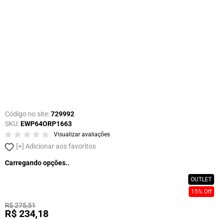
Código no site:
729992
SKU:
EWP64ORP1663
Visualizar avaliações
Adicionar aos favoritos
Carregando opções..
OUTLET
15% Off
R$ 275,51
R$ 234,18