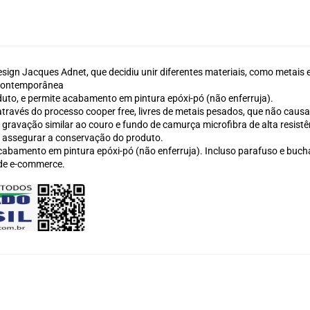
sign Jacques Adnet, que decidiu unir diferentes materiais, como metais e
 contemporânea
uto, e permite acabamento em pintura epóxi-pó (não enferruja).
ravés do processo cooper free, livres de metais pesados, que não causa
 gravação similar ao couro e fundo de camurça microfibra de alta resistê
assegurar a conservação do produto.
amento em pintura epóxi-pó (não enferruja). Incluso parafuso e bucha 
 de e-commerce.