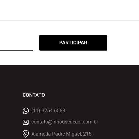
CONTATO
(11) 3254-6068
contato@inhousedecor.com.br
Alameda Padre Miguel, 215 -