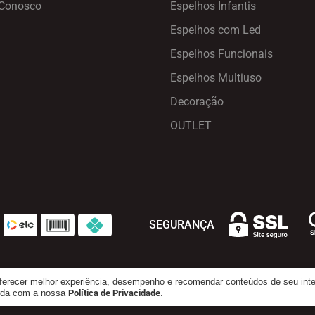
 Conosco
Espelhos Infantis
Espelhos com Led
Espelhos Funcionais
Espelhos Multiuso
Decoração
OUTLET
SEGURANÇA
oferecer melhor experiência, desempenho e recomendar conteúdos de seu int
ados.
orda com a nossa
Política de Privacidade
.