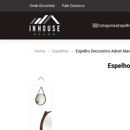
Onde Encontrar
Fale Conosco
Categorias
Espelh
Espelhos de Chão
Espelhos de Corp
Home
Espelhos
Espelho Decorativo Adnet Ma
>
>
Espelhos Decorati
Espelho
Espelhos Infantis
Espelhos com Led
Espelhos Funcion
Espelhos Multius
Decoração