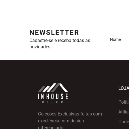
NEWSLETTER
Cadastre-se e receba todas as
novidades
LOJ
Polít
Afili
Coleções Exclusivas feitas com
excelência
com design
Onde
diferenciado!