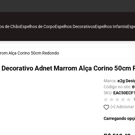
os de Chão
Espelhos de Corpo
Espelhos Decorativos
Espelhos Infantis
Esp
o
rrom Alça Corino 50cm Redondo
vos
 Decorativo Adnet Marrom Alça Corino 50cm
Marca:
e2g Desi
Código no site:
6
SKU:
EAC50ECF
ais
Adicionar
o
Carregando opç