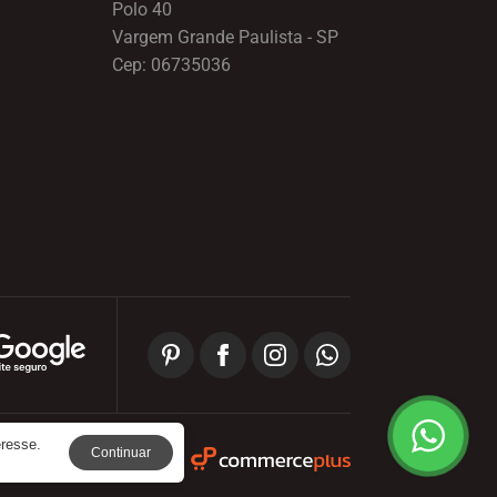
Polo 40
Vargem Grande Paulista - SP
Cep: 06735036
eresse.
Continuar