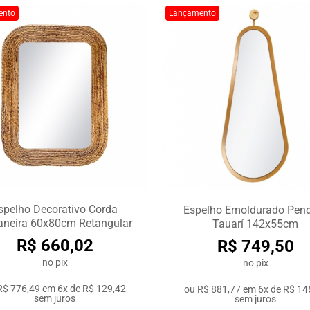
ento
Lançamento
spelho Decorativo Corda
Espelho Emoldurado Pen
neira 60x80cm Retangular
Tauarí 142x55cm
R$ 660,02
R$ 749,50
no pix
no pix
R$ 776,49
em
6x de R$ 129,42
ou
R$ 881,77
em
6x de R$ 14
sem juros
sem juros