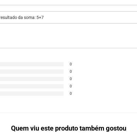
0
0
0
0
0
Quem viu este produto também gostou