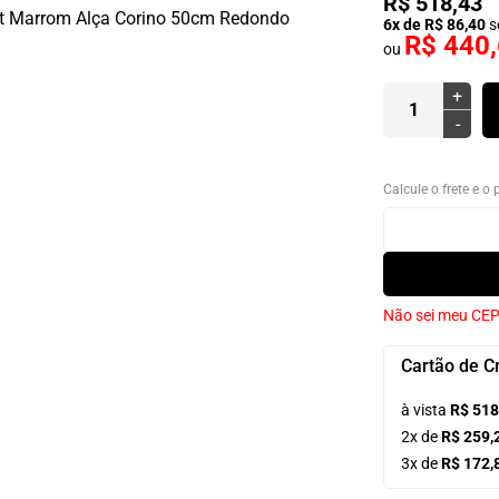
R$ 518,43
6x de R$ 86,40
s
R$ 440
ou
+
-
Calcule o frete e o
Não sei meu CE
Cartão de C
à vista
R$ 518
2x de
R$ 259,
3x de
R$ 172,