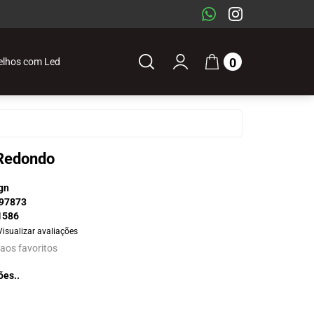
0
elhos com Led
 Redondo
gn
97873
1586
Visualizar avaliações
 aos favoritos
ões..