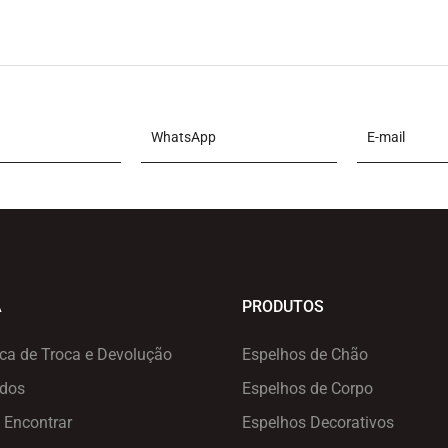
A
PRODUTOS
ica de Troca e Devolução
Espelhos de Chão
ados
Espelhos de Corpo
 Encontrar
Espelhos Decorativos