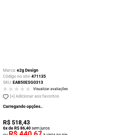
Marca:
e2g Design
Código no site:
471135
SKU:
EAB50ESG0313
Visualizar avaliações
Adicionar aos favoritos
Carregando opções..
R$ 518,43
6x de R$ 86,40
sem juros
R$ 440,67
ou
à vista no pix