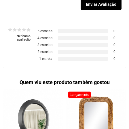
5 estrelas
0
Nenhuma
4 estrelas
0
avaliação
3 estrelas
0
2 estrelas
0
1 estrela
0
Quem viu este produto também gostou
Lançamento