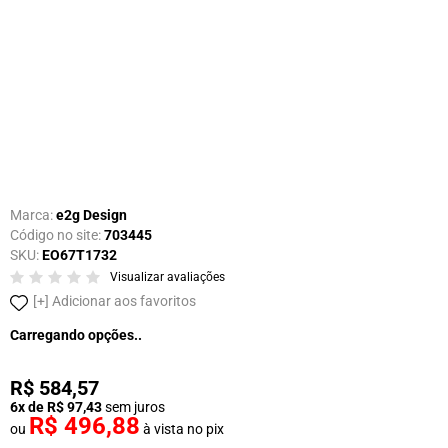
Marca:
e2g Design
Código no site:
703445
SKU:
EO67T1732
Visualizar avaliações
Adicionar aos favoritos
Carregando opções..
R$ 584,57
6x de R$ 97,43
sem juros
R$ 496,88
ou
à vista no pix