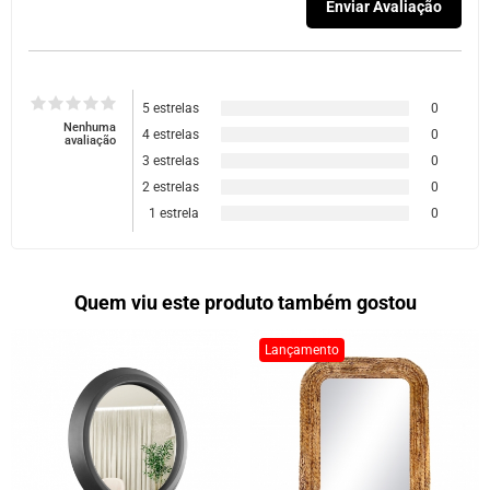
5 estrelas
0
Nenhuma
4 estrelas
0
avaliação
3 estrelas
0
2 estrelas
0
1 estrela
0
Quem viu este produto também gostou
Lançamento