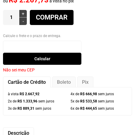
R$ 2.267,73
ou
à vista no pix
+
COMPRAR
-
Calcule o frete e o prazo de entrega.
Calcular
Não sei meu CEP
Cartão de Crédito
Boleto
Pix
à vista
R$ 2.667,92
4x de
R$ 666,98
sem juros
2x de
R$ 1.333,96
sem juros
5x de
R$ 533,58
sem juros
3x de
R$ 889,31
sem juros
6x de
R$ 444,65
sem juros
Descrição