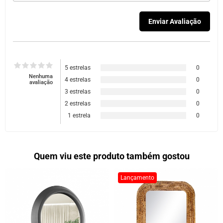
5 estrelas
0
Nenhuma
4 estrelas
0
avaliação
3 estrelas
0
2 estrelas
0
1 estrela
0
Quem viu este produto também gostou
Lançamento