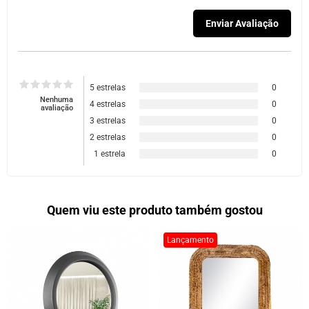
5 estrelas
0
Nenhuma
4 estrelas
0
avaliação
3 estrelas
0
2 estrelas
0
1 estrela
0
Quem viu este produto também gostou
Lançamento