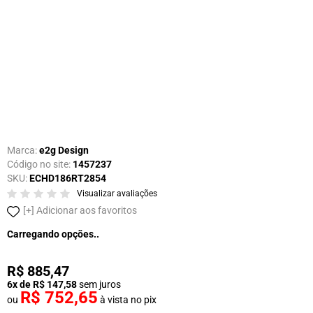
Marca:
e2g Design
Código no site:
1457237
SKU:
ECHD186RT2854
Visualizar avaliações
Adicionar aos favoritos
Carregando opções..
R$ 885,47
6x de R$ 147,58
sem juros
R$ 752,65
ou
à vista no pix