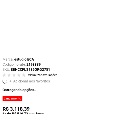
Marca:
estúdio ECA
Código no site:
2198839
SKU:
EBHCCFLS189ORG2751
Visualizar avaliações
Adicionar aos favoritos
Carregando opções..
Lançamento
R$ 3.118,39
6x de R$ 519,73
sem juros