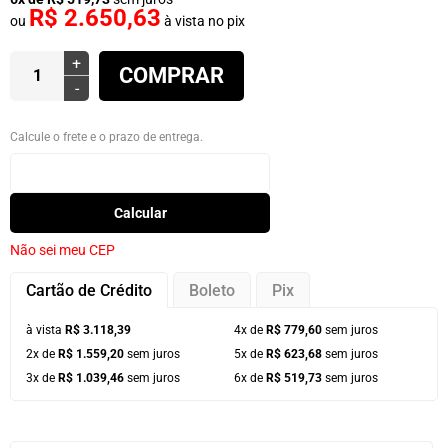
R$ 2.650,63
ou
à vista no pix
+
COMPRAR
-
Calcule o frete e o prazo de entrega.
Calcular
Não sei meu CEP
Cartão de Crédito
Boleto
Pix
à vista
R$ 3.118,39
4x de
R$ 779,60
sem juros
2x de
R$ 1.559,20
sem juros
5x de
R$ 623,68
sem juros
3x de
R$ 1.039,46
sem juros
6x de
R$ 519,73
sem juros