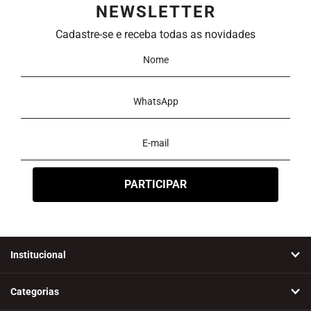
NEWSLETTER
Ordenar
Cadastre-se e receba todas as novidades
Novidades
A - Z
Z - A
Menor Preço
Maior Preço
Mais Vendidos
Mais Acessados
Mais Relevantes
Marcas
Institucional
Categorias