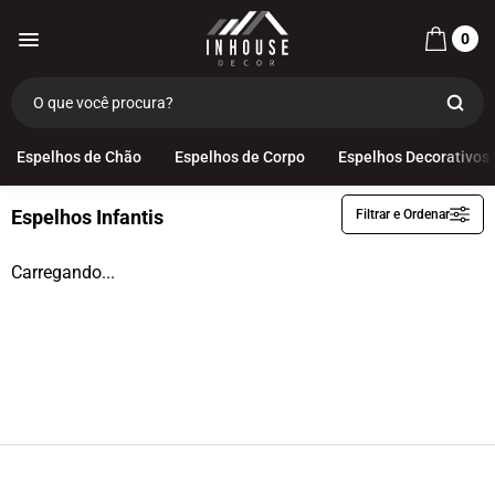
0
Categorias
Espelhos Infantis
Espelhos de Chão
Espelhos de Corpo
Espelhos Decorativos
Espelhos Infantis
Filtrar e Ordenar
Espelhos de Chão
Espelhos de Corpo
Carregando...
Espelhos Decorativos
Espelhos Infantis
Espelhos com Led
Espelhos Funcionais
Espelhos Multiuso
Decoração
OUTLET